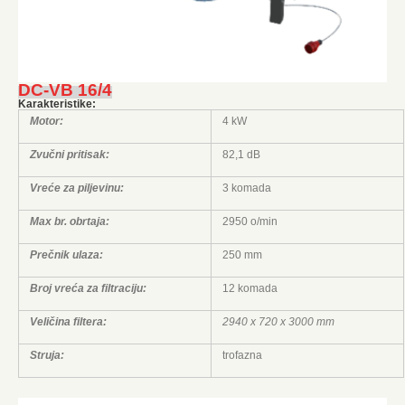
DC-VB 16/4
Karakteristike:
Motor:
4 kW
Zvučni pritisak:
82,1 dB
Vreće za piljevinu:
3 komada
Max br. obrtaja:
2950 o/min
Prečnik ulaza:
250 mm
Broj vreća za filtraciju:
12 komada
Veličina filtera:
2940 x 720 x 3000 mm
Struja:
trofazna