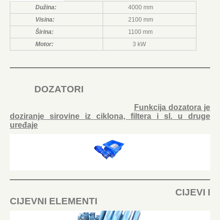
Dužina:
4000 mm
Visina:
2100 mm
Širina:
1100 mm
Motor:
3 kW
DOZATORI
Funkcija dozatora je
doziranje sirovine iz ciklona, filtera i sl. u druge
uređaje
CIJEVI I
CIJEVNI ELEMENTI