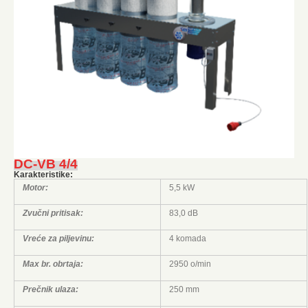
DC-VB 4/4
Karakteristike:
Motor:
5,5 kW
Zvučni pritisak:
83,0 dB
Vreće za piljevinu:
4 komada
Max br. obrtaja:
2950 o/min
Prečnik ulaza:
250 mm