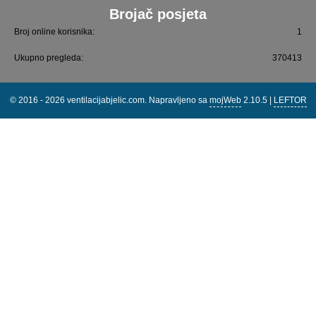
Brojač posjeta
Broj online korisnika:
1
Ukupno pregleda:
370413
© 2016 - 2026 ventilacijabjelic.com. Napravljeno sa
mojWeb
2.10.5 |
LEFTOR