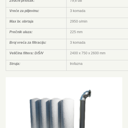
Zvučni pritisak:
79,6 dB
Vreće za piljevinu:
3 komada
Max br. obrtaja
2950 o/min
Prečnik ulaza:
225 mm
Broj vreća za filtraciju:
3 komada
Veličina filtera: D/Š/V
2400 x 750 x 2600 mm
Struja:
trofazna