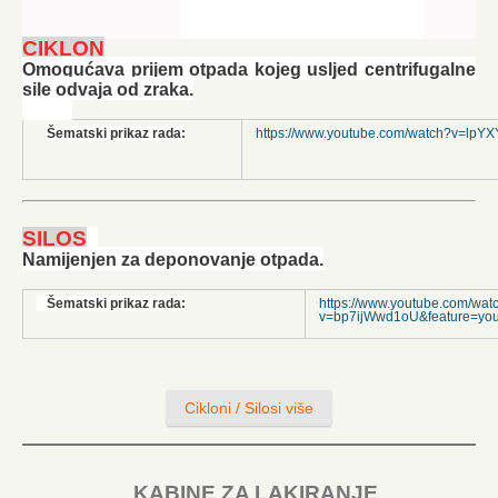
CIKLON
Omogućava prijem otpada kojeg usljed centrifugalne
sile odvaja od zraka.
Šematski prikaz rada:
https://www.youtube.com/watch?v=lp
SILOS
Namijenjen za deponovanje otpada.
Šematski prikaz rada:
https://www.youtube.com/wat
v=bp7ijWwd1oU&feature=you
Cikloni / Silosi više
KABINE ZA LAKIRANJE