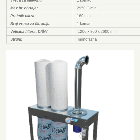
Vreća za piljevinu:
1 komad
Max br. obrtaja:
2950 O/min
Prečnik ulaza:
180 mm
Broj vreća za filtraciju:
1 komad
Veličina filtera: D/Š/V
1200 x 800 x 2600 mm
Struja:
monofazna