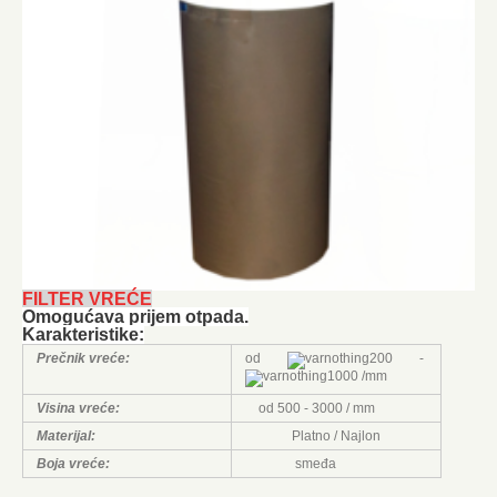
FILTER VREĆE
Omogućava prijem otpada.
Karakteristike:
Prečnik vreće:
od
200 -
1000 /mm
Visina vreće:
od 500 - 3000 / mm
Materijal:
Platno / Najlon
Boja vreće:
smeđa