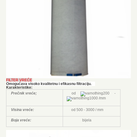
FILTER VREĆE
Omogućava visoko kvalitetnu i efikasnu filtraciju.
Karakteristike:
Prečnik vreće;
od
200 -
1000 /mm
Visina vreće:
od 500 - 3000 / mm
Boja vreće:
bijela