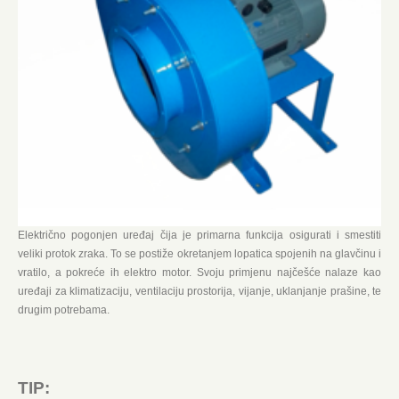
Električno pogonjen uređaj čija je primarna funkcija osigurati i smestiti
veliki protok zraka. To se postiže okretanjem lopatica spojenih na glavčinu i
vratilo, a pokreće ih elektro motor. Svoju primjenu najčešće nalaze kao
uređaji za klimatizaciju, ventilaciju prostorija, vijanje, uklanjanje prašine, te
drugim potrebama.
TIP: