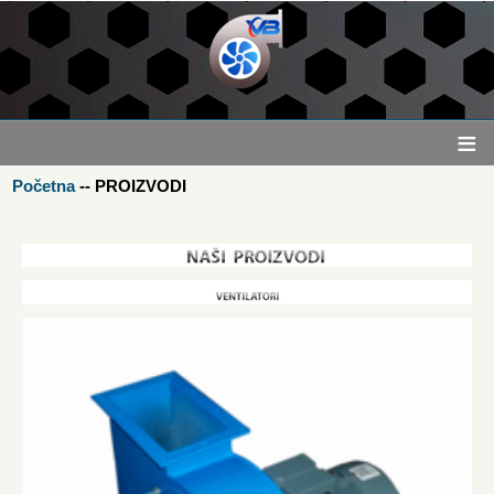
≡
Početna
--
PROIZVODI