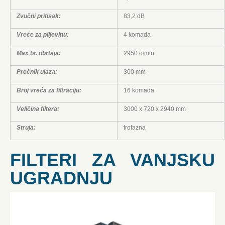
Zvučni pritisak:
83,2 dB
Vreće za piljevinu:
4 komada
Max br. obrtaja:
2950 o/min
Prečnik ulaza:
300 mm
Broj vreća za filtraciju:
16 komada
Veličina filtera:
3000 x 720 x 2940 mm
Struja:
trofazna
FILTERI ZA VANJSKU
UGRADNJU