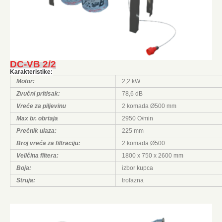
DC-VB 2/2
Karakteristike:
Motor:
2,2 kW
Zvučni pritisak:
78,6 dB
Vreće za piljevinu
2 komada Ø500 mm
Max br. obrtaja
2950 O/min
Prečnik ulaza:
225 mm
Broj vreća za filtraciju:
2 komada Ø500
Veličina filtera:
1800 x 750 x 2600 mm
Boja:
izbor kupca
Struja:
trofazna