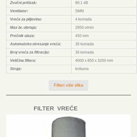
Zvučni pritisak:
90,1 dB
Ventilator:
SMM
Vreće za piljevinu:
4 komada
Max br. obrtaja:
2950 o/min
Prečnik ulaza:
450 mm
Automatsko otresanje vreća:
36 komada
Broj vreća za filtraciju:
36 komada
Veličina filtera:
4000 x 850 x 3200 mm
Struja:
trofazna
Filteri više slika
FILTER VREĆE