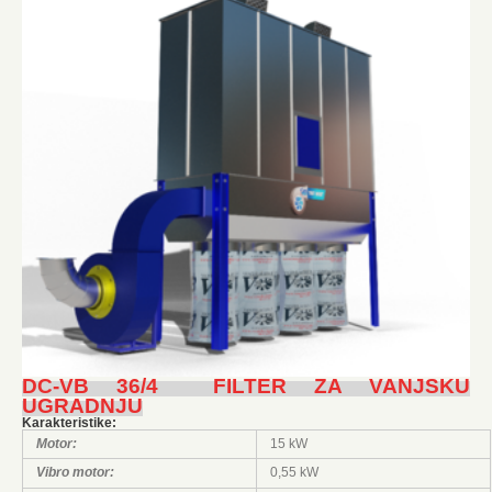
DC-VB 36/4 FILTER ZA VANJSKU
UGRADNJU
Karakteristike:
Motor:
15 kW
Vibro motor:
0,55 kW